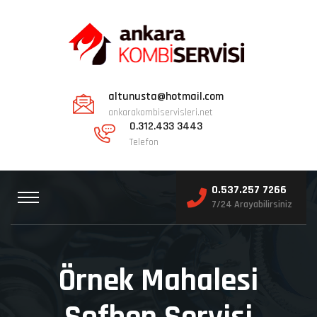
altunusta@hotmail.com
ankarakombiservisleri.net
0.312.433 3443
Telefon
0.537.257 7266
7/24 Arayabilirsiniz
Örnek Mahalesi