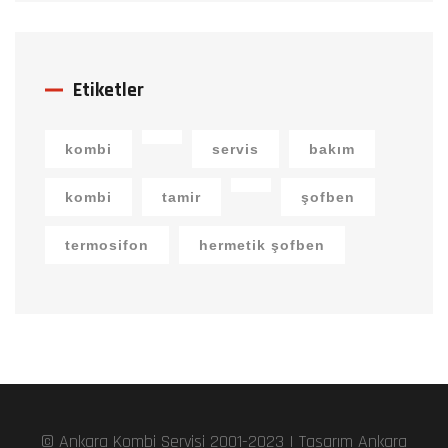
Etiketler
kombi
servis
bakım
kombi
tamir
şofben
termosifon
hermetik şofben
© Ankara Kombi Servisi 2001-2023 I Tasarım
Ankara